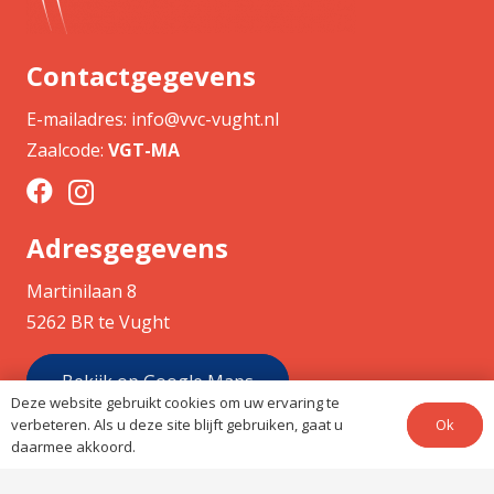
Contactgegevens
E-mailadres:
info@vvc-vught.nl
Zaalcode:
VGT-MA
Adresgegevens
Martinilaan 8
5262 BR te Vught
Bekijk op Google Maps
Deze website gebruikt cookies om uw ervaring te
Ok
verbeteren. Als u deze site blijft gebruiken, gaat u
daarmee akkoord.