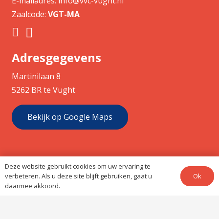
E-mailadres:
info@vvc-vught.nl
Zaalcode:
VGT-MA
Adresgegevens
Martinilaan 8
5262 BR te Vught
Bekijk op Google Maps
Deze website gebruikt cookies om uw ervaring te
Ok
verbeteren. Als u deze site blijft gebruiken, gaat u
daarmee akkoord.
© 2026 –
VVC Vught