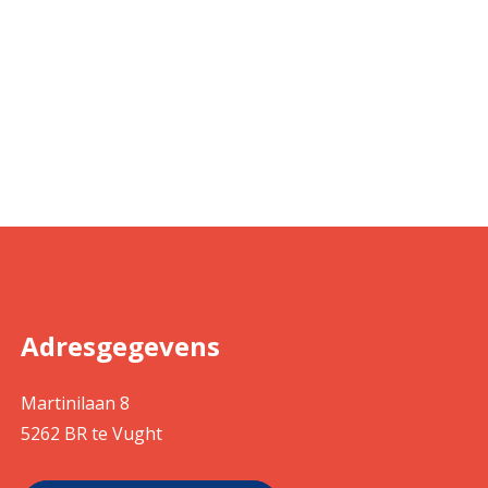
Adresgegevens
Martinilaan 8
5262 BR te Vught